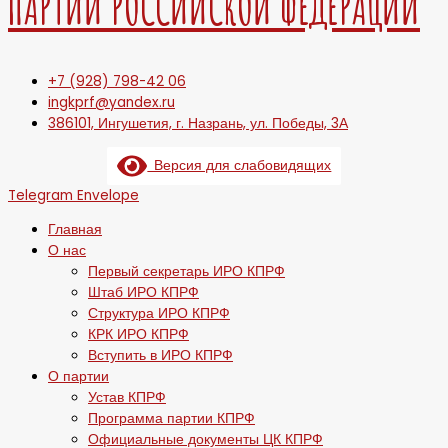
ПАРТИИ РОССИЙСКОЙ ФЕДЕРАЦИИ
+7 (928) 798-42 06
ingkprf@yandex.ru
386101, Ингушетия, г. Назрань, ул. Победы, 3А
Версия для слабовидящих
Telegram
Envelope
Главная
О нас
Первый секретарь ИРО КПРФ
Штаб ИРО КПРФ
Структура ИРО КПРФ
КРК ИРО КПРФ
Вступить в ИРО КПРФ
О партии
Устав КПРФ
Программа партии КПРФ
Официальные документы ЦК КПРФ