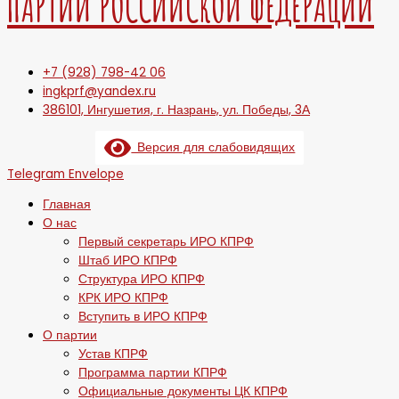
ПАРТИИ РОССИЙСКОЙ ФЕДЕРАЦИИ
+7 (928) 798-42 06
ingkprf@yandex.ru
386101, Ингушетия, г. Назрань, ул. Победы, 3А
Версия для слабовидящих
Telegram
Envelope
Главная
О нас
Первый секретарь ИРО КПРФ
Штаб ИРО КПРФ
Структура ИРО КПРФ
КРК ИРО КПРФ
Вступить в ИРО КПРФ
О партии
Устав КПРФ
Программа партии КПРФ
Официальные документы ЦК КПРФ