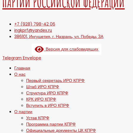
ПАРТИИ РОССИЙСКОЙ ФЕДЕРАЦИИ
+7 (928) 798-42 06
ingkprf@yandex.ru
386101, Ингушетия, г. Назрань, ул. Победы, 3А
Версия для слабовидящих
Telegram
Envelope
Главная
О нас
Первый секретарь ИРО КПРФ
Штаб ИРО КПРФ
Структура ИРО КПРФ
КРК ИРО КПРФ
Вступить в ИРО КПРФ
О партии
Устав КПРФ
Программа партии КПРФ
Официальные документы ЦК КПРФ