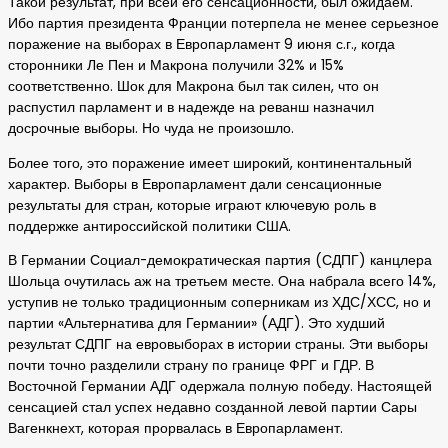
Такой результат, при всей его сенсационности, был ожидаем.
Ибо партия президента Франции потерпела не менее серьезное
поражение на выборах в Европарламент 9 июня с.г., когда
сторонники Ле Пен и Макрона получили 32% и 15%
соответственно. Шок для Макрона был так силен, что он
распустил парламент и в надежде на реванш назначил
досрочные выборы. Но чуда не произошло.
Более того, это поражение имеет широкий, континентальный
характер. Выборы в Европарламент дали сенсационные
результаты для стран, которые играют ключевую роль в
поддержке антироссийской политики США.
В Германии Социал-демократическая партия (СДПГ) канцлера
Шольца очутилась аж на третьем месте. Она набрала всего 14%,
уступив не только традиционным соперникам из ХДС/ХСС, но и
партии «Альтернатива для Германии» (АДГ). Это худший
результат СДПГ на евровыборах в истории страны. Эти выборы
почти точно разделили страну по границе ФРГ и ГДР. В
Восточной Германии АДГ одержала полную победу. Настоящей
сенсацией стал успех недавно созданной левой партии Сары
Вагенкнехт, которая прорвалась в Европарламент.