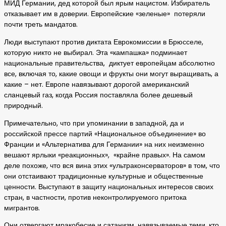
МИД Германии, дед которой был ярым нацистом. Избиратель
отказывает им в доверии. Европейские «зеленые» потеряли
почти треть мандатов.
Люди выступают против диктата Еврокомиссии в Брюсселе,
которую никто не выбирал. Эта «кампашка» подминает
национальные правительства, диктует европейцам абсолютно
все, включая то, какие овощи и фрукты они могут выращивать, а
какие – нет. Европе навязывают дорогой американский
сланцевый газ, когда Россия поставляла более дешевый
природный.
Примечательно, что при упоминании в западной, да и
российской прессе партий «Национальное объединение» во
Франции и «Альтернатива для Германии» на них неизменно
вешают ярлыки «реакционных», «крайне правых». На самом
деле похоже, что вся вина этих «ультраконсерваторов» в том, что
они отстаивают традиционные культурные и общественные
ценности. Выступают в защиту национальных интересов своих
стран, в частности, против неконтролируемого притока
мигрантов.
Они отвергают мракобесие и сатанизм, навязываемые теми, кто