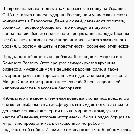
В Европе начинают понимать, что, развязав войну на Украине,
США не только наносят удар по России, но и уничтожают своих
конкурентов в Евросоюзе. Даже у людей, далеких от политики,
возникает твердое убеждение, что их ведут в пагубном
направлении. Вместо привычного процветания, народы Европы
все больше сталкиваются с падением их высокого жизненного
уровня. С ростом нищеты и преступности, особенно, этнической.
Продолжает обостряться проблема беженцев из Африки и с
Ближнего Востока. Этот процесс стимулируется крупным
бизнесом, нуждающимся в дешевой рабочей силе, а также
американцами, заинтересованными в дестабилизации Европы.
Мощный приток мигрантов несет за собой рост социальной
напряженности и массовые беспорядки.
Избирателям надоела «зеленая повестка», когда под предлогом
снижения выбросов в атмосферу их вынуждают отказываться от
дешевых источников энергии в виде мирного атома, угля и
нефти. «Зеленые», которые исторически были в рядах борцов за
мир, ныне превратились в откровенных ястребов —
поджигателей войны. Их символом является г-жа Бербок – глава