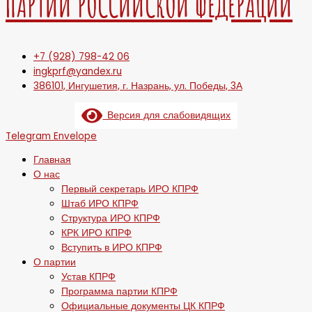
ПАРТИИ РОССИЙСКОЙ ФЕДЕРАЦИИ
+7 (928) 798-42 06
ingkprf@yandex.ru
386101, Ингушетия, г. Назрань, ул. Победы, 3А
Версия для слабовидящих
Telegram
Envelope
Главная
О нас
Первый секретарь ИРО КПРФ
Штаб ИРО КПРФ
Структура ИРО КПРФ
КРК ИРО КПРФ
Вступить в ИРО КПРФ
О партии
Устав КПРФ
Программа партии КПРФ
Официальные документы ЦК КПРФ