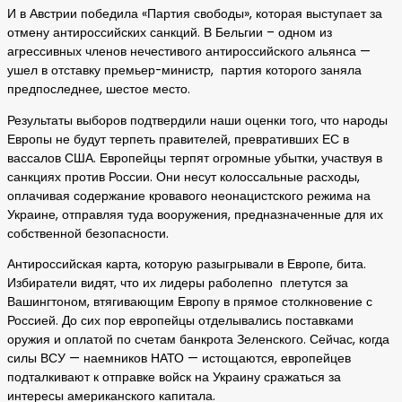
И в Австрии победила «Партия свободы», которая выступает за
отмену антироссийских санкций. В Бельгии – одном из
агрессивных членов нечестивого антироссийского альянса —
ушел в отставку премьер-министр, партия которого заняла
предпоследнее, шестое место.
Результаты выборов подтвердили наши оценки того, что народы
Европы не будут терпеть правителей, превративших ЕС в
вассалов США. Европейцы терпят огромные убытки, участвуя в
санкциях против России. Они несут колоссальные расходы,
оплачивая содержание кровавого неонацистского режима на
Украине, отправляя туда вооружения, предназначенные для их
собственной безопасности.
Антироссийская карта, которую разыгрывали в Европе, бита.
Избиратели видят, что их лидеры раболепно плетутся за
Вашингтоном, втягивающим Европу в прямое столкновение с
Россией. До сих пор европейцы отделывались поставками
оружия и оплатой по счетам банкрота Зеленского. Сейчас, когда
силы ВСУ — наемников НАТО — истощаются, европейцев
подталкивают к отправке войск на Украину сражаться за
интересы американского капитала.