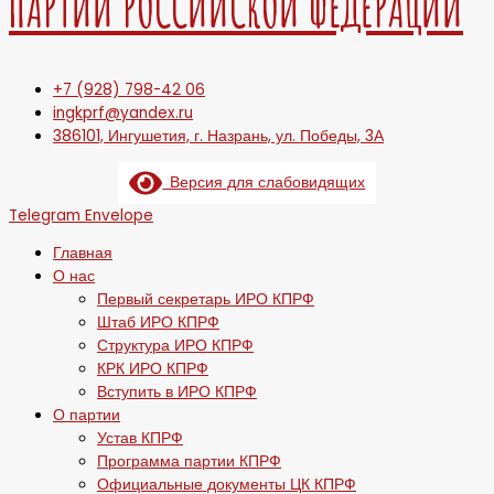
ПАРТИИ РОССИЙСКОЙ ФЕДЕРАЦИИ
+7 (928) 798-42 06
ingkprf@yandex.ru
386101, Ингушетия, г. Назрань, ул. Победы, 3А
Версия для слабовидящих
Telegram
Envelope
Главная
О нас
Первый секретарь ИРО КПРФ
Штаб ИРО КПРФ
Структура ИРО КПРФ
КРК ИРО КПРФ
Вступить в ИРО КПРФ
О партии
Устав КПРФ
Программа партии КПРФ
Официальные документы ЦК КПРФ