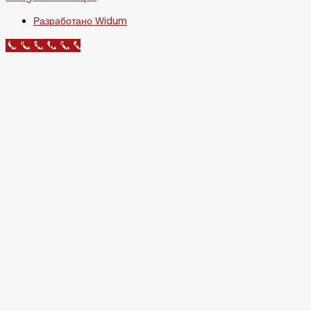
Разработано Widum
Call Now Button