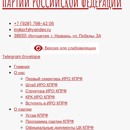
ПАРТИИ РОССИЙСКОЙ ФЕДЕРАЦИИ
+7 (928) 798-42 06
ingkprf@yandex.ru
386101, Ингушетия, г. Назрань, ул. Победы, 3А
Версия для слабовидящих
Telegram
Envelope
Главная
О нас
Первый секретарь ИРО КПРФ
Штаб ИРО КПРФ
Структура ИРО КПРФ
КРК ИРО КПРФ
Вступить в ИРО КПРФ
О партии
Устав КПРФ
Программа партии КПРФ
Официальные документы ЦК КПРФ