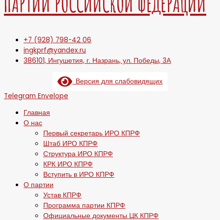
ПАРТИИ РОССИЙСКОЙ ФЕДЕРАЦИИ
+7 (928) 798-42 06
ingkprf@yandex.ru
386101, Ингушетия, г. Назрань, ул. Победы, 3А
Версия для слабовидящих
Telegram
Envelope
Главная
О нас
Первый секретарь ИРО КПРФ
Штаб ИРО КПРФ
Структура ИРО КПРФ
КРК ИРО КПРФ
Вступить в ИРО КПРФ
О партии
Устав КПРФ
Программа партии КПРФ
Официальные документы ЦК КПРФ