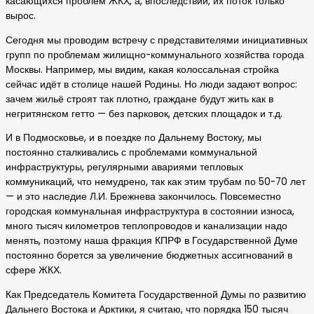
касающихся проблем ЖКХ, а, впоследствии, их поток только
вырос.
Сегодня мы проводим встречу с представителями инициативных
групп по проблемам жилищно-коммунального хозяйства города
Москвы. Например, мы видим, какая колоссальная стройка
сейчас идёт в столице нашей Родины. Но люди задают вопрос:
зачем жильё строят так плотно, граждане будут жить как в
негритянском гетто — без парковок, детских площадок и т.д.
И в Подмосковье, и в поездке по Дальнему Востоку, мы
постоянно сталкивались с проблемами коммунальной
инфраструктуры, регулярными авариями тепловых
коммуникаций, что немудрено, так как этим трубам по 50-70 лет
— и это наследие Л.И. Брежнева закончилось. Повсеместно
городская коммунальная инфраструктура в состоянии износа,
много тысяч километров теплопроводов и канализации надо
менять, поэтому наша фракция КПРФ в Государственной Думе
постоянно борется за увеличение бюджетных ассигнований в
сфере ЖКХ.
Как Председатель Комитета Государственной Думы по развитию
Дальнего Востока и Арктики, я считаю, что порядка 150 тысяч