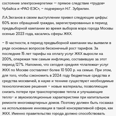
состояние электроэнергетики — прямое следствие «трудов»
Чубайса и «РАО ЕЭС», – подчеркнул Н.Г. Зубрилин.
Л.А.Зюганов в своем выступлении привел следующие цифры:
60% всех обращений граждан, зарегистрированных в период
предвыборной кампании во время выборов мэра города Москвы
осенью 2023 года, касались сферы ЖКХ.
– В частности, в период предвыборной кампании мы выявили в
ряде основных вопросов бесконечный рост тарифов. За
последние 15 лет тарифы на оплату услуг ЖКХ выросли на
200%, опережая тем самым инфляцию, составившую за этот
период 127%. Напомню, что сегодня средняя «платежка» услуг
ЖКХ по Москве составляет более 10 500 р. на семью. При этом,
для того, чтобы сэкономить в 2024 году бюджетные средства и
средства москвичей, в науке и технике существуют необходимые
технологические решения – новые материалы, позволяющие
снизить потери при транспортировке тепла и улучшающие
тепло- и звукоизоляционные характеристики при капитальном
ремонте многоквартирных домов. Поэтому должен быть госзаказ
на использование инновации в такой консервативной сфере, как
ЖКХ. Именно правительство города должно способствовать