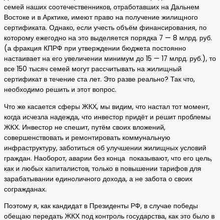
семей наших соотечественников, отработавших на Дальнем
Востоке и в Арктике, имеют право на получение жилищного
сертификата. Однако, если учесть объём финансирования, по
которому ежегодно на это выделяется порядка 7 — 8 млрд. руб.
(а фракция КПРФ при утверждении бюджета постоянно
настаивает на его увеличении минимум до 15 — 17 млрд. руб.), то
все 150 тысяч семей могут рассчитывать на жилищный
сертификат в течение ста лет. Это разве реально? Так что,
необходимо решить и этот вопрос.
Что же касается сферы ЖКХ, мы видим, что настал тот момент,
когда исчезла надежда, что инвестор придёт и решит проблемы
ЖКХ. Инвестор не спешит, путём своих вложений,
совершенствовать и ремонтировать коммунальную
инфраструктуру, заботиться об улучшении жилищных условий
граждан. Наоборот, аварии без конца показывают, что его цель,
как и любых капиталистов, только в повышении тарифов для
зарабатывании единоличного дохода, а не забота о своих
согражданах.
Поэтому я, как кандидат в Президенты РФ, в случае победы
обещаю передать ЖКХ под контроль государства, как это было в