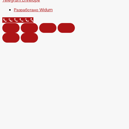
Telegram
Envelope
Разработано Widum
Call Now Button