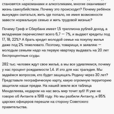
становятся наркоманами и алкоголиками, многие оканчивают
жизнь самоубийством. Почему это происходит? Почему ребёнок
вынужден скитаться, жить где попало, не имея возможности
завести нормальную семью и жить трудовой жизнью?
Почему Греф и Сбербанк имеет 1,5 триллиона рублей доход, а
вкладчикам перечисляют всего 6,7 — 7%, и выдают кредиты под
17, 18, 22%? А брать кредит молодой семье на покупку жилья
даже под 2% тяжеловато. Поэтому, товарищи, я заявляю —
молодым семьям надо на первую квартиру выдавать на 20 лет
беспроцентные ссуды.
282 тыс. человек ждут свое жильё, а мы все удивляемся, почему
у нас процент рождаемости 1,4. И это для нас трагедия. Мы
задаёмся вопросом, кто будет защищать Родину через 30 лет?
Представьте географическую карту, какую огромную территорию
защитили наши предки. На нашей земле вся таблица
Менделеева, недаром на нас весь мир точит зуб! Я уже не
говорю об Антанте в 1918 году. Но мы разбили Антанту, и 85%
царских офицеров перешли на сторону Советского
правительства.