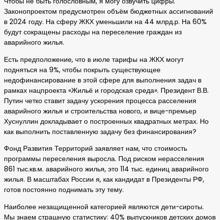
Чтобы не быть голословным, я могу озвучить цифры.
Законопроектом предусмотрен объём бюджетных ассигнований
в 2024 году. На сферу ЖКХ уменьшили на 44 млрд.р. На 60%
будут сокращены расходы на переселение граждан из
аварийного жилья.
Есть предположение, что в июле тарифы на ЖКХ могут
подняться на 9%, чтобы покрыть существующее
недофинансирование в этой сфере для выполнения задач в
рамках нацпроекта «Жильё и городская среда». Президент В.В.
Путин четко ставит задачу ускорения процесса расселения
аварийного жилья и строительства нового, и вице-премьер
Хуснуллин докладывает о построенных квадратных метрах. Но
как выполнить поставленную задачу без финансирования?
Фонд Развития Территорий заявляет нам, что стоимость
программы переселения выросла. Под риском нерасселения
861 тыс.кв.м. аварийного жилья, это 114 тыс. единиц аварийного
жилья. В масштабах России я, как кандидат в Президенты РФ,
готов постоянно поднимать эту тему.
Наиболее незащищенной категорией являются дети-сироты.
Мы знаем страшную статистику: 40% выпускников детских домов