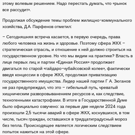
этому волевым решением. Надо перестать думать, что «рынок
все рассудит».
Продолжая обсуждение темы проблем жилищно-коммунального
хозяйства, Д.А. Парфенов отметил:
– Сегодняшняя встреча касается, в первую очередь, права
любого человека на жизнь и здоровье. Поэтому сфера ЖКХ –
стратегическая отрасль, и отношение к ней должно строиться на
государственном уровне. Но что мы видим на практике? Власть в
лице первых лиц и партии «Единая Россия» продолжает
двигаться по старой «гайдаро-чубайсовской колее», фактически
введя концессии в сфере ЖКХ, продолжая приватизацию
государственного имущества. Лидер нашей партии Г А. Зюганов
не раз предупреждал, что это – гибельный путь, чреватый
хищническим разворовыванением ресурсов и, как следствие,
техногенными катастрофами. В итоге в Государственной Думе
было официально озвучено: за первые две недели 2024 года
произошли 2,5 тысячи аварий в сфере ЖКХ, коснувшихся, в том
числе, тысяч граждан, оставшихся в тридцатиградусный мороз
без тепла. Происходящее является логическим следствием
попыток нажиться на этой сфере.