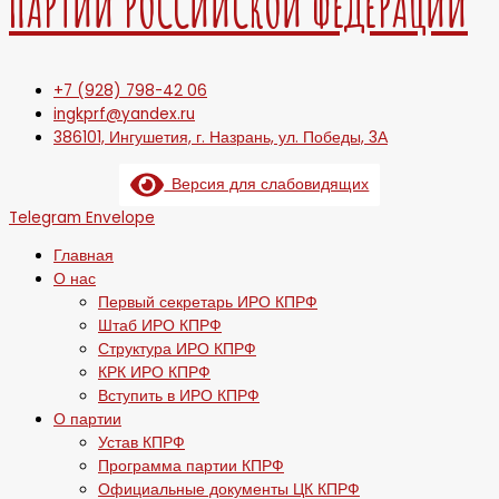
ПАРТИИ РОССИЙСКОЙ ФЕДЕРАЦИИ
+7 (928) 798-42 06
ingkprf@yandex.ru
386101, Ингушетия, г. Назрань, ул. Победы, 3А
Версия для слабовидящих
Telegram
Envelope
Главная
О нас
Первый секретарь ИРО КПРФ
Штаб ИРО КПРФ
Структура ИРО КПРФ
КРК ИРО КПРФ
Вступить в ИРО КПРФ
О партии
Устав КПРФ
Программа партии КПРФ
Официальные документы ЦК КПРФ