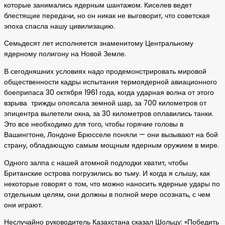
которые занимались ядерным шантажом. Киселев ведет
блестящие передачи, но он никак не выговорит, что советская
эпоха спасла нашу цивилизацию.
Семьдесят лет исполняется знаменитому Центральному
ядерному полигону на Новой Земле.
В сегодняшних условиях надо продемонстрировать мировой
общественности кадры испытания термоядерной авиационного
боеприпаса 30 октября 1961 года, когда ударная волна от этого
взрыва трижды опоясала земной шар, за 700 километров от
эпицентра вылетели окна, за 30 километров оплавились танки.
Это все необходимо для того, чтобы горячие головы в
Вашингтоне, Лондоне Брюсселе поняли — они вызывают на бой
страну, обладающую самым мощным ядерным оружием в мире.
Одного залпа с нашей атомной подлодки хватит, чтобы
Британские острова погрузились во тьму. И когда я слышу, как
некоторые говорят о том, что можно наносить ядерные удары по
отдельным целям, они должны в полной мере осознать, с чем
они играют.
Неслучайно руководитель Казахстана сказал Шольцу: «Победить