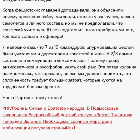
Когда фашистских главарей допрашивали, они объяснили,
почему проиграли войну: мы знали, сколько у вас пушек, танков,
самолетов и личного состава, но мы не предполагали, что
советский учитель за 10 лет подготовит такого храброго, умного,
крепкого солдата и офицера!
Я напомню вам, что 7 из 10 командиров, штурмовавших Берлин,
были учителями и директорами советской школы. А 2/3 армии
составляли коммунисты и комсомольцы. Поэтому прошу
антисоветчиков и русофобов унять свой раж. Эта пятая колонна
размножилась, как тараканы, но все мы должны понимать, что
сплоченность требует больших затрат, которые куются на
трудовом и боевом фронте.
Наша Партия к этому готова!
Prev
Родина, Семья и Братство народов! В Подмосковье
завершился Всероссийский детский конкурс «Земля Талантов»
Геннадий Зюганов: Необходимы срочные меры ради
мобилизации ресурсов страны
Next