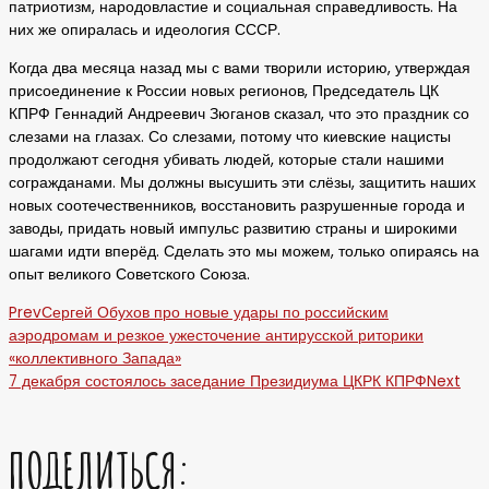
патриотизм, народовластие и социальная справедливость. На
них же опиралась и идеология СССР.
Когда два месяца назад мы с вами творили историю, утверждая
присоединение к России новых регионов, Председатель ЦК
КПРФ Геннадий Андреевич Зюганов сказал, что это праздник со
слезами на глазах. Со слезами, потому что киевские нацисты
продолжают сегодня убивать людей, которые стали нашими
согражданами. Мы должны высушить эти слёзы, защитить наших
новых соотечественников, восстановить разрушенные города и
заводы, придать новый импульс развитию страны и широкими
шагами идти вперёд. Сделать это мы можем, только опираясь на
опыт великого Советского Союза.
Prev
Сергей Обухов про новые удары по российским
аэродромам и резкое ужесточение антирусской риторики
«коллективного Запада»
7 декабря состоялось заседание Президиума ЦКРК КПРФ
Next
ПОДЕЛИТЬСЯ: