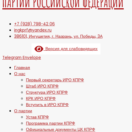
ПАРТИИ РОССИЙСКОЙ ФЕДЕРАЦИИ
+7 (928) 798-42 06
ingkprf@yandex.ru
386101, Ингушетия, г. Назрань, ул. Победы, 3А
Версия для слабовидящих
Telegram
Envelope
Главная
О нас
Первый секретарь ИРО КПРФ
Штаб ИРО КПРФ
Структура ИРО КПРФ
КРК ИРО КПРФ
Вступить в ИРО КПРФ
О партии
Устав КПРФ
Программа партии КПРФ
Официальные документы ЦК КПРФ