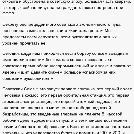
открыта и обустроена в советскую эпоху. Большая часть квартир,
в которых сейчас живут наши граждане, также построена при
СССР.
Секрету беспрецедентного советского экономического чуда
посвящена замечательная книга «Кристалл роста». Мы
предлагаем всем депутатам, всем руководителям разных
уровней прочитать её.
Сегодня, когда нам приходится вести борьбу со всем западным
империалистическим блоком, нас спасают созданные в
советское время оборонно-промышленный комплекс и ракетно-
ядерный щит. Давайте скажем большое «спасибо» за них
советским руководителям.
Советский Союз – это запуск первого спутника, это первый полёт
человека в космос, это первая орбитальная станция, это первая
атомная электростанция, это первый атомный ледокол, это
одержанная впервые в мире полная победа над язвой
безработицы, это введённые впервые на планете 8-часовой
рабочий день и декретный отпуск, это величайшие достижения
науки и бесплатное образование. Все эти достижения настолько
эпохальны, что человечество будет их помнить и 100, и 200, и