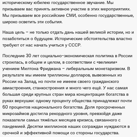
историческому юбилею государственное звучание. Мы
призываем вас принять активное участие в этих мероприятиях.
Мы призываем все российские СМИ, особенно государственные,
широко осветить эти события.
Наша цель – не только отдать дань нашей великой истории, но и
позаботиться о будущем. Исторические обстоятельства властно
требуют от нас начать учиться у СССР.
Последние 30 лет социально-экономическая политика в России
строилась, в общем и целом, в соответствии с «великим»
учением Милтона Фридмана – либеральным монетаризмом. В
результате мы имеем триллионы долларов, вывезенных из
России на Запад, но почти не имеем своего гражданского
авиастроения, станкостроения и много чего ещё. У нас самая
большая среди крупных стран мира концентрация богатства в
руках верхушки: одному проценту общества принадлежат почти
60 процентов национального богатства. Доля просроченных
микрозаймов достигла рекордного уровня, превзойдя даже
показатели самых тяжёлых месяцев кризиса, связанного с
пандемией. Десятки миллионов наших сограждан нуждаются в
срочной и эффективной помощи со стороны государства.