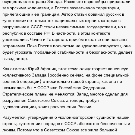
осуществляли страны Запада. Разве что европейцы прирастали
заморскими колониями, а Россия захватывала территории,
прилегающие к её границам. Автор статьи обвинил русских в
«угнетении» не только тех национальных окраин, которые с
разрушением СССР стали независимыми государствами, но и
республик в составе РФ. В частности, в этом контексте
упоминались Чечня и Татарстан, причём в статье они названы
«странами». Пока Россия полностью не «деколонизируется», она
будет угрожать глобальной стабильности и безопасности, делает
вывод автор.
Как отметил Юрий Афонин, этот тезис олицетворяет консенсус
коллективного Запада (особенно сейчас, на фоне специальной
военной операции) относительно нашей страны, как она ни
называлась бы – СССР или Российская Федерация.
Стратегические планы не меняются: Запад многое сделал для
разрушения Советского Союза, а теперь, требуя
«деколонизации», хочет расчленения России.
Разумеется, утверждения о «колонизаторской» сущности нашей
страны, «угнетении» народов в СССР абсолютно беспочвенны и
лживы. Потому что в Советском Союзе все жили большой