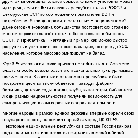
дружной многонациональной семьёй. О каком угнетении может
идти речь, если из 15-ти союзных республик только РСФСР и
Белорусская ССР по соотношению показателей ВВП и
потребления были донорами, а остальные – реципиентами?
Даже сегодня экономика большинства постсоветских стран во
многом держится за счёт того, что было создано в бытность
СССР. И Прибалтика – наглядный пример, как можно быстро
разрушить и уничтожить советское наследие, потеряв до 30%
населения, которое массово эмигрирует на Запад.
Юрий Вячеславович также призвал не забывать, что Советская
власть способствовала развитию национальных культур, языков,
письменности. В союзных и автономных республиках были
построены десятки тысяч объектов – заводы, фабрики,
больницы, детские сады, школы, клубы, кинотеатры, библиотеки.
Люди разных национальностей получили возможность для
самореализации в самых разных сферах деятельности.
Многие народы в рамках единой державы впервые обрели свою
государственность, напомнил первый зампред ЦК КПРФ.
Некоторые национальные республики в составе России как раз
недавно отметили или готовятся встретить вековой юбилей