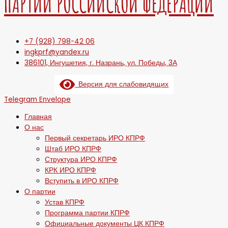
ПАРТИИ РОССИЙСКОЙ ФЕДЕРАЦИИ
+7 (928) 798-42 06
ingkprf@yandex.ru
386101, Ингушетия, г. Назрань, ул. Победы, 3А
Версия для слабовидящих
Telegram
Envelope
Главная
О нас
Первый секретарь ИРО КПРФ
Штаб ИРО КПРФ
Структура ИРО КПРФ
КРК ИРО КПРФ
Вступить в ИРО КПРФ
О партии
Устав КПРФ
Программа партии КПРФ
Официальные документы ЦК КПРФ