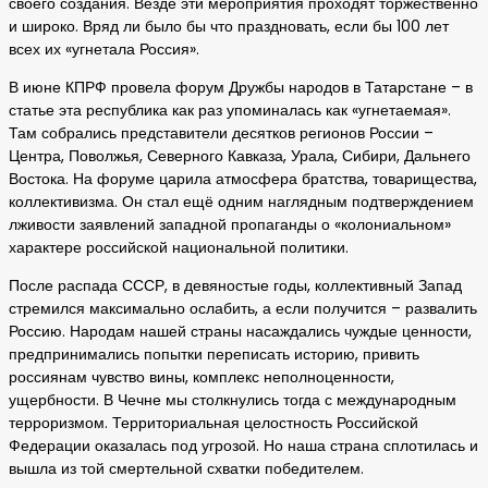
своего создания. Везде эти мероприятия проходят торжественно
и широко. Вряд ли было бы что праздновать, если бы 100 лет
всех их «угнетала Россия».
В июне КПРФ провела форум Дружбы народов в Татарстане – в
статье эта республика как раз упоминалась как «угнетаемая».
Там собрались представители десятков регионов России –
Центра, Поволжья, Северного Кавказа, Урала, Сибири, Дальнего
Востока. На форуме царила атмосфера братства, товарищества,
коллективизма. Он стал ещё одним наглядным подтверждением
лживости заявлений западной пропаганды о «колониальном»
характере российской национальной политики.
После распада СССР, в девяностые годы, коллективный Запад
стремился максимально ослабить, а если получится – развалить
Россию. Народам нашей страны насаждались чуждые ценности,
предпринимались попытки переписать историю, привить
россиянам чувство вины, комплекс неполноценности,
ущербности. В Чечне мы столкнулись тогда с международным
терроризмом. Территориальная целостность Российской
Федерации оказалась под угрозой. Но наша страна сплотилась и
вышла из той смертельной схватки победителем.