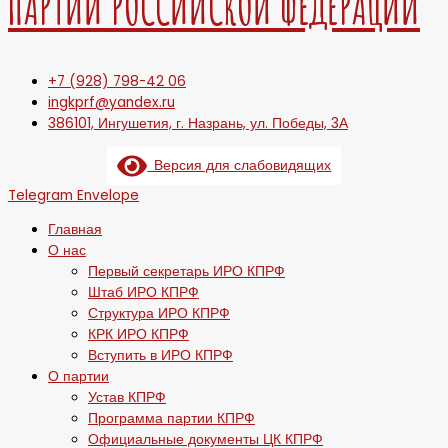
ПАРТИИ РОССИЙСКОЙ ФЕДЕРАЦИИ
+7 (928) 798-42 06
ingkprf@yandex.ru
386101, Ингушетия, г. Назрань, ул. Победы, 3А
Версия для слабовидящих
Telegram
Envelope
Главная
О нас
Первый секретарь ИРО КПРФ
Штаб ИРО КПРФ
Структура ИРО КПРФ
КРК ИРО КПРФ
Вступить в ИРО КПРФ
О партии
Устав КПРФ
Программа партии КПРФ
Официальные документы ЦК КПРФ